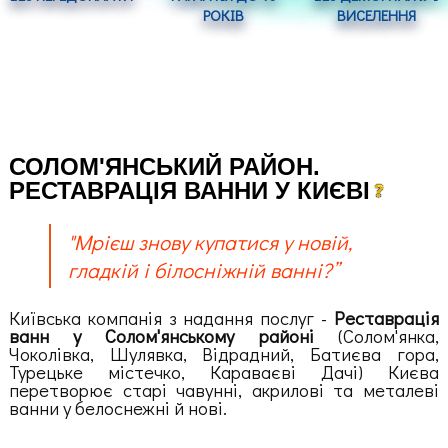
РОКІВ
ВИСЕЛЕННЯ
СОЛОМ'ЯНСЬКИЙ РАЙОН.
РЕСТАВРАЦІЯ ВАННИ У КИЄВІ
"Мрієш знову купатися у новій,
гладкій і білосніжній ванні?”
Київська компанія з надання послуг -
Реставрація
ванн у Солом'янському районі
(Солом'янка,
Чоколівка, Шулявка, Відрадний, Батиєва гора,
Турецьке містечко, Караваєві Дачі) Києва
перетворює старі чавунні, акрилові та металеві
ванни у белоснежні й нові.