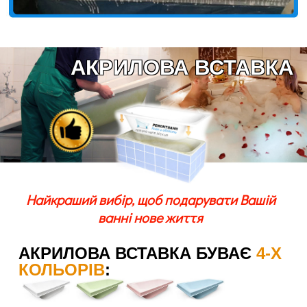
АКРИЛОВА ВСТАВКА
Найкраший вибір, щоб подарувати Вашій
ванні нове життя
АКРИЛОВА ВСТАВКА БУВАЄ
4-Х
КОЛЬОРІВ
: