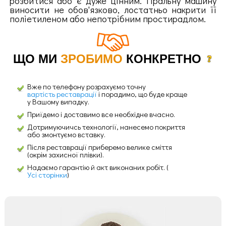
розбитися або є дуже цінним. Пральну машину
виносити не обов'язково, лостатньо накрити її
поліетиленом або непотрібним простирадлом.
ЩО МИ
ЗРОБИМО
КОНКРЕТНО
Вже по телефону розрахуємо точну
вартість реставрації
і порадимо, що буде краще
у Вашому випадку.
Приїдемо і доставимо все необхідне вчасно.
Дотримуючичсь технології, нанесемо покриття
або змонтуємо вставку.
Після реставрації приберемо велике сміття
(окрім захисної плівки).
Надаємо гарантію й акт виконаних робіт. (
Усі сторінки
)