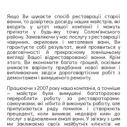
Якщо Ви шукаєте спосіб реставрації старої
ванни, то довіртесь досвіду наших майстрів, які
входять у штат нашої компанії і можуть
приїхати у будь-яку точку Солом'янського
району. Замовляючи у нас послугу з реставрації
чавунних, акрилових і металевих ванн, Ви
гарантуєте собі результат, який проявиться у
довговічності й прекрасному зовнішньому
вигляді Вашої відреставрованої ванни. Крім
этого, Ви економите багато грошей, оскільки
уникаєте варіанту придбання нової ванни і
випливаючих звідси дороговартісних робіт з
демонтажем і вимушеного ремонту.
Працюючи з 2007 року наша компанія, а точніше
— майстри були вимушені багаторазово
переробляти роботу за реставраторами-
самоучками, які нібито й виконують работу, але
припускаються ряду помилок і створюють
прецедент, коли виникає недовіра киян до
послуг з відновлення емалі ванн. У зв'язку з цим
ми закликаємо своїх майбутніх клієнтів не