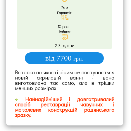
7мм
Гарантія:
10 років
Робота:
2-3 години
від 7700
грн.
Вставка по якості нічим не поступається
новій акриловій ванні - вона
виготовлена так само, але в трішки
менших розмірах.
Найнадійніший і довготривалий
спосіб реставрації чавунних і
металевих конструкцій радянського
зразку.