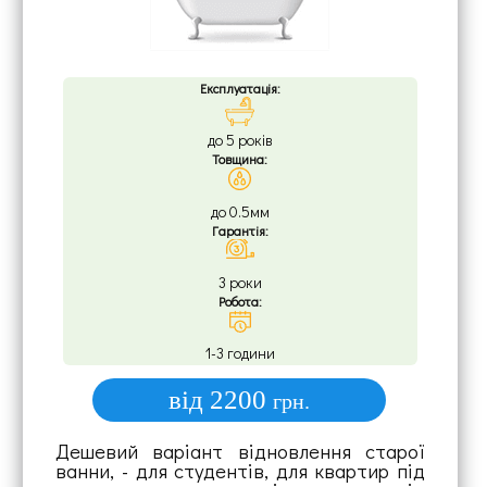
Експлуатація:
до 5 років
Товщина:
до 0.5мм
Гарантія:
3 роки
Робота:
1-3 години
від 2200
грн.
Дешевий варіант відновлення старої
ванни, - для студентів, для квартир під