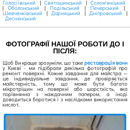
Голосіївський
|
Святошинський
|
Солом'янський
|
Оболонський
|
Подільський
|
Печерський
|
Шевченківський
|
Дарницький
|
Дніпровський
|
Деснянський
ФОТОГРАФІЇ НАШОЇ РОБОТИ ДО І
ПІСЛЯ:
Щоб Ви краще зрозуміли, що таке
реставрація ванн
у Києві - ми підібрали декілька фотографій про
ремонт поверхні. Кожне завдання для майстра —
це індивидуальне завдання, де провіряється
майстерність, тому що може бути багато
мікротріщин на поверхні або шорсткість, яка
порівнянна з наждачним папером, а іноді
доводиться боротися і з наслідками використання
кислот.