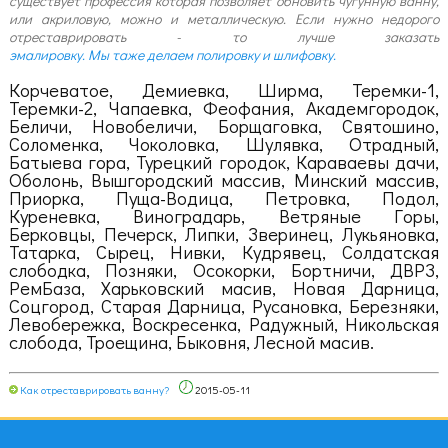
существует профессия которая позволяет обновить чугунную ванну,
или акриловую, можно и металлическую. Если нужно недорого
отреставрировать - то лучше заказать
эмалировку. Мы таже делаем полировку и шлифовку.
Корчеватое, Демиевка, Ширма, Теремки-1,
Теремки-2, Чапаевка, Феофания, Академгородок,
Беличи, Новобеличи, Борщаговка, Святошино,
Соломенка, Чоколовка, Шулявка, Отрадный,
Батыева гора, Турецкий городок, Караваевы дачи,
Оболонь, Вышгородский массив, Минский массив,
Приорка, Пуща-Водица, Петровка, Подол,
Куреневка, Виноградарь, Ветряные Горы,
Берковцы, Печерск, Липки, Зверинец, Лукьяновка,
Татарка, Сырец, Нивки, Кудрявец, Солдатская
слободка, Позняки, Осокорки, Бортничи, ДВРЗ,
РемБаза, Харьковский масив, Новая Дарница,
Соцгород, Старая Дарница, Русановка, Березняки,
Левобережка, Воскресенка, Радужный, Никольская
слобода, Троещина, Быковня, Лесной масив.
Как отреставрировать ванну?
2015-05-11