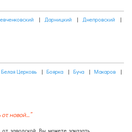
евченковский
|
Дарницкий
|
Днепровский
|
|
Белая Церковь
|
Боярка
|
Буча
|
Макаров
|
от новой...”
 от заводской. Вы можете заказать