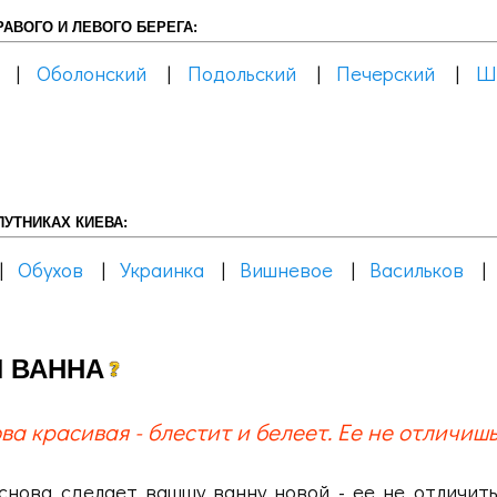
АВОГО И ЛЕВОГО БЕРЕГА:
|
Оболонский
|
Подольский
|
Печерский
|
Ш
УТНИКАХ КИЕВА:
|
Обухов
|
Украинка
|
Вишневое
|
Васильков
 ВАННА
ва красивая - блестит и белеет. Ее не отличишь 
нова сделает вашшу ванну новой - ее не отличить