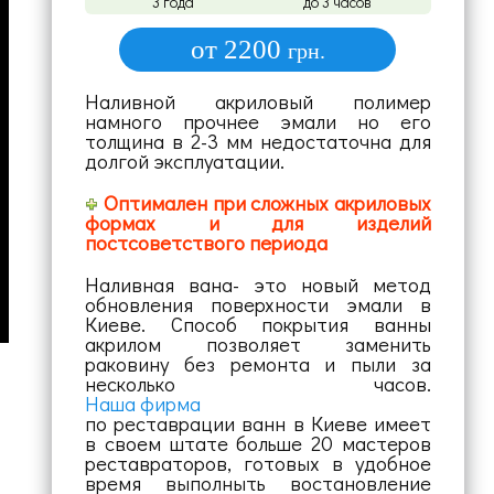
3 года
до 3 часов
от 2200
грн.
Наливной акриловый полимер
намного прочнее эмали но его
толщина в 2-3 мм недостаточна для
долгой эксплуатации.
Оптимален при сложных акриловых
формах и для изделий
постсоветствого периода
Наливная вана- это новый метод
обновления поверхности эмали в
Киеве. Способ покрытия ванны
акрилом позволяет заменить
раковину без ремонта и пыли за
несколько часов.
Наша фирма
по реставрации ванн в Киеве имеет
в своем штате больше 20 мастеров
реставраторов, готовых в удобное
время выполныть востановление