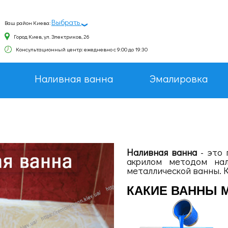
Выбрать
Ваш район Киева:
Город Киев, ул. Электриков, 26
Консультационный центр: ежедневно с 9:00 до 19:30
Наливная ванна
Эмалировка
Наливная ванна
- это 
акрилом методом нал
металлической ванны. К
КАКИЕ ВАННЫ 